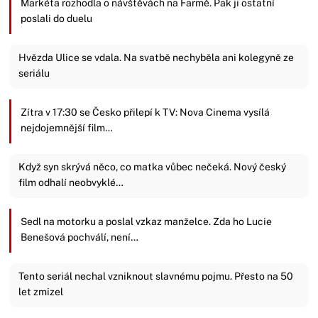
Markéta rozhodla o návštěvách na Farmě. Pak ji ostatní
poslali do duelu
Hvězda Ulice se vdala. Na svatbě nechyběla ani kolegyně ze
seriálu
Zítra v 17:30 se Česko přilepí k TV: Nova Cinema vysílá
nejdojemnější film…
Když syn skrývá něco, co matka vůbec nečeká. Nový český
film odhalí neobvyklé…
Sedl na motorku a poslal vzkaz manželce. Zda ho Lucie
Benešová pochválí, není…
Tento seriál nechal vzniknout slavnému pojmu. Přesto na 50
let zmizel