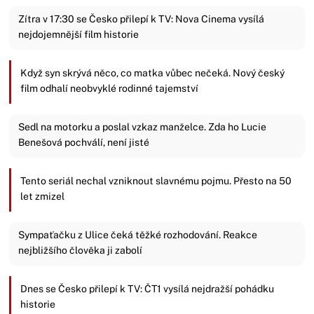
Zítra v 17:30 se Česko přilepí k TV: Nova Cinema vysílá
nejdojemnější film historie
Když syn skrývá něco, co matka vůbec nečeká. Nový český
film odhalí neobvyklé rodinné tajemství
Sedl na motorku a poslal vzkaz manželce. Zda ho Lucie
Benešová pochválí, není jisté
Tento seriál nechal vzniknout slavnému pojmu. Přesto na 50
let zmizel
Sympaťačku z Ulice čeká těžké rozhodování. Reakce
nejbližšího člověka ji zabolí
Dnes se Česko přilepí k TV: ČT1 vysílá nejdražší pohádku
historie