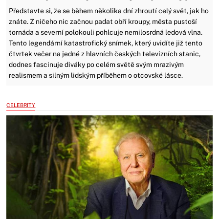
Představte si, že se během několika dní zhroutí celý svět, jak ho
znáte. Z ničeho nic začnou padat obří kroupy, města pustoší
tornáda a severní polokouli pohlcuje nemilosrdná ledová vlna.
Tento legendární katastrofický snímek, který uvidíte již tento
čtvrtek večer na jedné z hlavních českých televizních stanic,
dodnes fascinuje diváky po celém světě svým mrazivým
realismem a silným lidským příběhem o otcovské lásce.
CELEBRITY