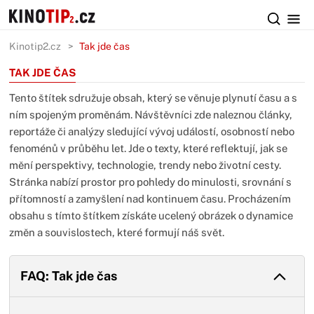
Kinotip2.cz
Tak jde čas
TAK JDE ČAS
Tento štítek sdružuje obsah, který se věnuje plynutí času a s
ním spojeným proměnám. Návštěvníci zde naleznou články,
reportáže či analýzy sledující vývoj událostí, osobností nebo
fenoménů v průběhu let. Jde o texty, které reflektují, jak se
mění perspektivy, technologie, trendy nebo životní cesty.
Stránka nabízí prostor pro pohledy do minulosti, srovnání s
přítomností a zamyšlení nad kontinuem času. Procházením
obsahu s tímto štítkem získáte ucelený obrázek o dynamice
změn a souvislostech, které formují náš svět.
FAQ: Tak jde čas