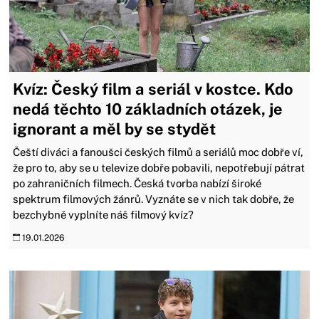
Kvíz: Český film a seriál v kostce. Kdo
nedá těchto 10 základních otázek, je
ignorant a měl by se stydět
Čeští diváci a fanoušci českých filmů a seriálů moc dobře ví,
že pro to, aby se u televize dobře pobavili, nepotřebují pátrat
po zahraničních filmech. Česká tvorba nabízí široké
spektrum filmových žánrů. Vyznáte se v nich tak dobře, že
bezchybně vyplníte náš filmový kvíz?
19.01.2026