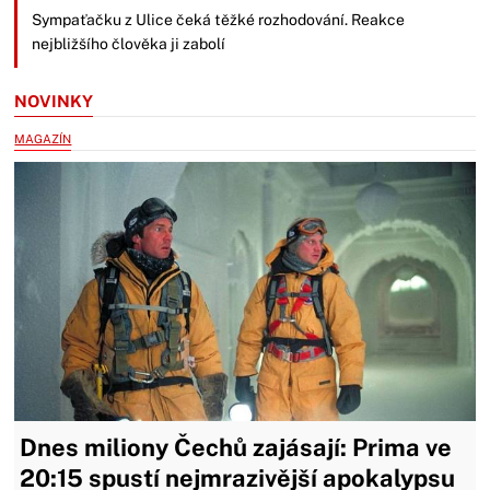
Sympaťačku z Ulice čeká těžké rozhodování. Reakce
nejbližšího člověka ji zabolí
NOVINKY
MAGAZÍN
Dnes miliony Čechů zajásají: Prima ve
20:15 spustí nejmrazivější apokalypsu