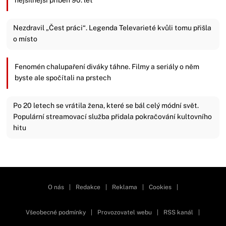
nejsilnější příběh 90. let
Nezdravil „Čest práci“. Legenda Televarieté kvůli tomu přišla
o místo
Fenomén chalupaření diváky táhne. Filmy a seriály o něm
byste ale spočítali na prstech
Po 20 letech se vrátila žena, které se bál celý módní svět.
Populární streamovací služba přidala pokračování kultovního
hitu
Zavřít reklamu
O nás
|
Redakce
|
Reklama
|
Cookies
|
Všeobecné podmínky
|
Provozovatel webu
|
RSS kanál
|