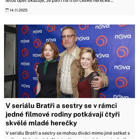
letos opět ukazuje, že patří na trůn české herecké...
14.11.2025
V seriálu Bratři a sestry se v rámci
jedné filmové rodiny potkávají čtyři
skvělé mladé herečky
V seriálu Bratři a sestry se mohou diváci mimo jiné setkat s