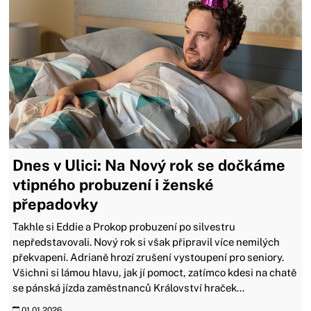
Dnes v Ulici: Na Nový rok se dočkáme
vtipného probuzení i ženské
přepadovky
Takhle si Eddie a Prokop probuzení po silvestru
nepředstavovali. Nový rok si však připravil více nemilých
překvapení. Adrianě hrozí zrušení vystoupení pro seniory.
Všichni si lámou hlavu, jak jí pomoct, zatímco kdesi na chatě
se pánská jízda zaměstnanců Království hraček...
01.01.2026