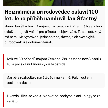
Nejznámější přírodovědec oslavil 100
let. Jeho příběh namluvil Jan Šťastný
Herec Jan Šťastný má nejen charisma, ale i příjemný hlas, který
dokáže projevit vášeň pro přírodu a objevování. To se hodí, když
má namluvit vyprávění jednoho z nejslavnějších světových
přírodovědců a dokumentaristů.
Kvíz ze 30 případů majora Zemana: Získat méně než 8 bodů z
10 je pro skalní fanoušky čistá ostuda
Markéta rozhodla o návštěvách na Farmě. Pak ji ostatní
poslali do duelu
Hvězda Ulice se vdala. Na svatbě nechyběla ani kolegyně ze
seriálu