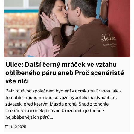
Ulice: Další černý mráček ve vztahu
oblíbeného páru aneb Proč scenáristé
vše ničí
Petr touží po společném bydlení v domku za Prahou, ale k
tomuhle krásnému snu se váže hypotéka na dvacet let,
závazek, před kterým Magda prchá. Snad z tohohle
scenáristé neudělají důvod k rozchodu jednoho z
nejoblíbenějších párů…
11.10.2025