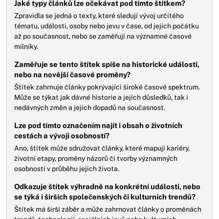
Jaké typy článků lze očekávat pod tímto štítkem?
Zpravidla se jedná o texty, které sledují vývoj určitého
tématu, události, osoby nebo jevu v čase, od jejich počátku
až po současnost, nebo se zaměřují na významné časové
milníky.
Zaměřuje se tento štítek spíše na historické události,
nebo na novější časové proměny?
Štítek zahrnuje články pokrývající široké časové spektrum.
Může se týkat jak dávné historie a jejích důsledků, tak i
nedávných změn a jejich dopadů na současnost.
Lze pod tímto označením najít i obsah o životních
cestách a vývoji osobností?
Ano, štítek může sdružovat články, které mapují kariéry,
životní etapy, proměny názorů či tvorby významných
osobností v průběhu jejich života.
Odkazuje štítek výhradně na konkrétní události, nebo
se týká i širších společenských či kulturních trendů?
Štítek má širší záběr a může zahrnovat články o proměnách