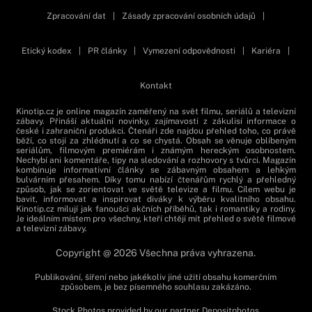
Zpracování dat
|
Zásady zpracování osobních údajů
|
Etický kodex
|
PR články
|
Vymezení odpovědnosti
|
Kariéra
|
Kontakt
Kinotip.cz je online magazín zaměřený na svět filmu, seriálů a televizní
zábavy. Přináší aktuální novinky, zajímavosti z zákulisí informace o
české i zahraniční produkci. Čtenáři zde najdou přehled toho, co právě
běží, co stojí za zhlédnutí a co se chystá. Obsah se věnuje oblíbeným
seriálům, filmovým premiérám i známým hereckým osobnostem.
Nechybí ani komentáře, tipy na sledování a rozhovory s tvůrci. Magazín
kombinuje informativní články se zábavným obsahem a lehkým
bulvárním přesahem. Díky tomu nabízí čtenářům rychlý a přehledný
způsob, jak se zorientovat ve světě televize a filmu. Cílem webu je
bavit, informovat a inspirovat diváky k výběru kvalitního obsahu.
Kinotip.cz milují jak fanoušci akčních příběhů, tak i romantiky a rodiny.
Je ideálním místem pro všechny, kteří chtějí mít přehled o světě filmové
a televizní zábavy.
Copyright @ 2026 Všechna práva vyhrazena.
Publikování, šíření nebo jakékoliv jiné užití obsahu komerčním
způsobem, je bez písemného souhlasu zakázáno.
Stock Photos provided by our partner
Depositphotos