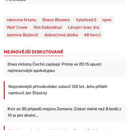
rakovina hrtanu
Shaun Blowers
Vyšehrad 2
njem
Wolf Creek
film Dobrodruzi
Létající švec Jíra
Jasmina Blaževič
dobročinná sbírka
48 herců
NEJNOVĚJŠÍ DISKUTOVANÉ
Dnes miliony Čechů zajásají: Prima ve 20:15 spustí
nejmrazivější apokalypsu
Nejznámější přírodovědec oslavil 100 let. Jeho příběh
namluvil Jan Šťastný
Kvíz ze 30 případů majora Zemana: Získat méně než 8 bodů z
10 je pro skalní…