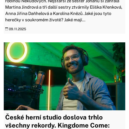
rodinou Nekudových. Nejstarší ze sester Johanu si zahrála
Martina Jindrová a tři další sestry ztvárnily Eliška Křenková,
Anna Jiřina Daňhelová a Karolína Knězů. Jaké jsou tyto
herečky v soukromém životě? Jaké mají...
09.11.2025
České herní studio doslova trhlo
všechny rekordy. Kingdome Come: