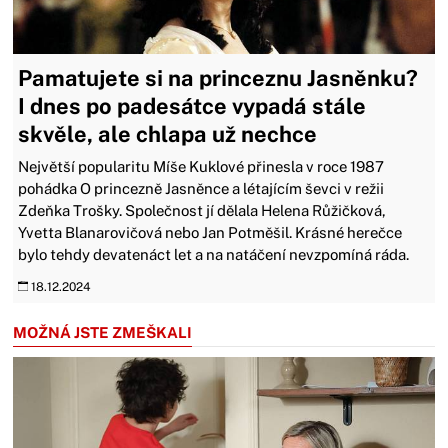
Pamatujete si na princeznu Jasněnku?
I dnes po padesátce vypadá stále
skvěle, ale chlapa už nechce
Největší popularitu Míše Kuklové přinesla v roce 1987
pohádka O princezně Jasněnce a létajícím ševci v režii
Zdeňka Trošky. Společnost jí dělala Helena Růžičková,
Yvetta Blanarovičová nebo Jan Potměšil. Krásné herečce
bylo tehdy devatenáct let a na natáčení nevzpomíná ráda.
18.12.2024
MOŽNÁ JSTE ZMEŠKALI