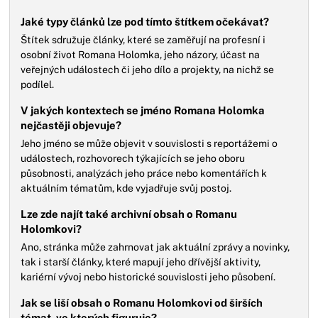
Jaké typy článků lze pod tímto štítkem očekávat?
Štítek sdružuje články, které se zaměřují na profesní i
osobní život Romana Holomka, jeho názory, účast na
veřejných událostech či jeho dílo a projekty, na nichž se
podílel.
V jakých kontextech se jméno Romana Holomka
nejčastěji objevuje?
Jeho jméno se může objevit v souvislosti s reportážemi o
událostech, rozhovorech týkajících se jeho oboru
působnosti, analýzách jeho práce nebo komentářích k
aktuálním tématům, kde vyjadřuje svůj postoj.
Lze zde najít také archivní obsah o Romanu
Holomkovi?
Ano, stránka může zahrnovat jak aktuální zprávy a novinky,
tak i starší články, které mapují jeho dřívější aktivity,
kariérní vývoj nebo historické souvislosti jeho působení.
Jak se liší obsah o Romanu Holomkovi od širších
témat, ve kterých figuruje?