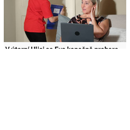
V úterní Ulici se Eva konečně probere.
Vykašle se na seminář, Myslíkovou i
prodej pilulek
Radujme se, Eva konečně s menším přispěním Aničky a
vlastních pochybností prozřela. Rozhodne se nejít na
důležitou přednášku a Myslíkové to s klidným úsměvem
odůvodní tak, že se jí nechtělo. Jistěže dostane padáka, ale
to Evě nijak nevadí. Téhle firmě už pomáhat nebude.
03.06.2024